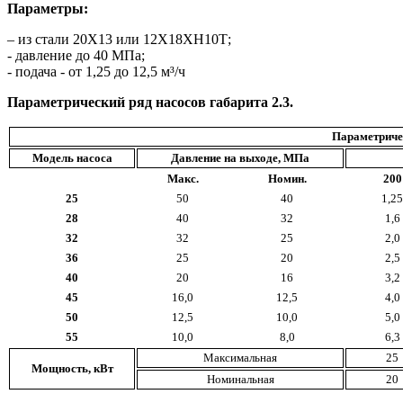
Параметры:
– из стали 20X13 или 12X18XН10Т;
- давление до 40 МПа;
- подача - от 1,25 до 12,5 м³/ч
Параметрический ряд насосов габарита 2.3.
Параметриче
Модель насоса
Давление на выходе, МПа
Макс.
Номин.
200
25
50
40
1,25
28
40
32
1,6
32
32
25
2,0
36
25
20
2,5
40
20
16
3,2
45
16,0
12,5
4,0
50
12,5
10,0
5,0
55
10,0
8,0
6,3
Максимальная
25
Мощность, кВт
Номинальная
20