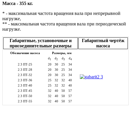
Масса - 355 кг.
* - максимальная частота вращения вала при непрерывной
нагрузке,
** - максимальная частота вращения вала при периодической
нагрузке.
Габаритные, установочные и
Габаритный чертёж
присоединительные размеры
насоса
Обозначение насоса
Размеры, мм
d
d
d
d
1
2
3
4
2.3 ПТ-25
20
30
25
34
2.3 ПТ-28
20
30
25
34
2.3 ПТ-32
20
30
25
34
2.3 ПТ-36
25
32
32
40
2.3 ПТ-40
25
32
32
40
2.3 ПТ-45
32
40
50
57
2.3 ПТ-50
32
40
50
57
2.3 ПТ-55
32
40
50
57